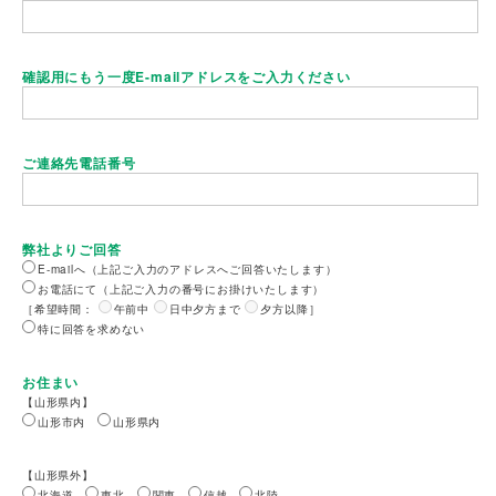
確認用にもう一度E-mailアドレスをご入力ください
ご連絡先電話番号
弊社よりご回答
E-mailへ（上記ご入力のアドレスへご回答いたします）
お電話にて（上記ご入力の番号にお掛けいたします）
［希望時間：
午前中
日中夕方まで
夕方以降
］
特に回答を求めない
お住まい
【山形県内】
山形市内
山形県内
【山形県外】
北海道
東北
関東
信越
北陸