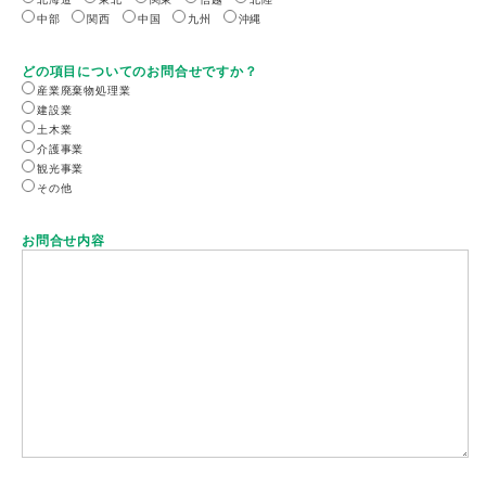
中部
関西
中国
九州
沖縄
どの項目についてのお問合せですか？
産業廃棄物処理業
建設業
土木業
介護事業
観光事業
その他
お問合せ内容