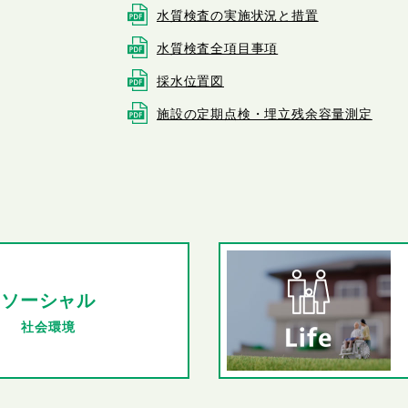
水質検査の実施状況と措置
水質検査全項目事項
採水位置図
施設の定期点検・埋立残余容量測定
ソーシャル
社会環境