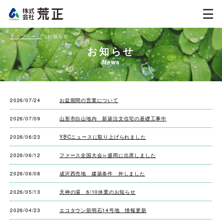
トップページ
>
お知らせ
お知らせ
News
2026/07/24
お盆期間の営業について
2026/07/09
山形市白山地内 新築注文住宅の基礎工事中
2026/06/23
YBCニュースに取り上げられました
2026/06/12
ファース全国大会㏌盛岡に出席しました
2026/06/08
成沢西売地 建築条件 外しました
2026/05/13
天神の湯 6/10休業のお知らせ
2026/04/23
エコタウン前明石14号地 情報更新