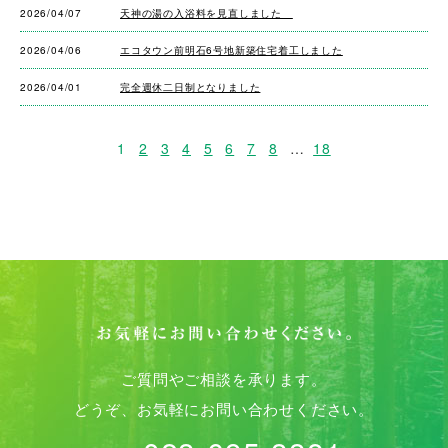
2026/04/07
天神の湯の入浴料を見直しました
2026/04/06
エコタウン前明石6号地新築住宅着工しました
2026/04/01
完全週休二日制となりました
1
2
3
4
5
6
7
8
…
18
ご質問やご相談を承ります。
どうぞ、お気軽にお問い合わせください。